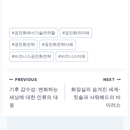
Post
#
공진화에서기술의역할
#
공진화의미래
Tags:
#
공진화전략
#
공진화전략사례
#
비즈니스공진화전략
#
비즈니스미래
글
PREVIOUS
NEXT
기후 감수성: 변화하는
화장실의 숨겨진 세계-
탐
세상에 대한 인류의 대
칫솔과 샤워헤드의 바
색
응
이러스