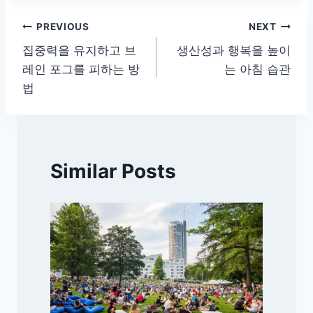
글
PREVIOUS
NEXT
집중력을 유지하고 브
생산성과 행복을 높이
탐
레인 포그를 피하는 방
는 아침 습관
색
법
Similar Posts