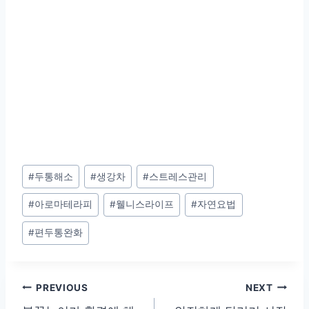
Post
#
두통해소
#
생강차
#
스트레스관리
Tags:
#
아로마테라피
#
웰니스라이프
#
자연요법
#
편두통완화
글
PREVIOUS
NEXT