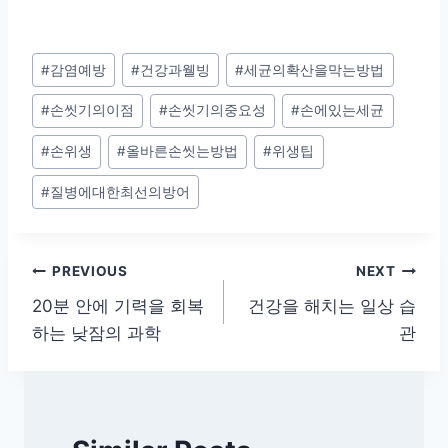
Post
#
감염예방
#
건강과웰빙
#
세균의확산을막는방법
Tags:
#
손씻기의이점
#
손씻기의중요성
#
손에있는세균
#
손위생
#
올바른손씻는방법
#
위생팁
#
질병에대한최선의방어
글
PREVIOUS
NEXT
20분 안에 기력을 회복
건강을 해치는 일상 습
탐
하는 낮잠의 과학
관
색