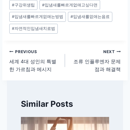
Post
#
구강위생팁
#
입냄새를빠르게없애고싶다면
Tags:
#
입냄새를빠르게없애는방법
#
입냄새를없애는음료
#
자연적인입냄새치료법
글
PREVIOUS
NEXT
세계 4대 성인의 특별
조류 인플루엔자 문제
탐
한 가르침과 메시지
점과 해결책
색
Similar Posts