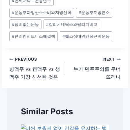
#
연세대학교운동연구
#
운동후과잉산소소비와지방산화
#
운동후지방연소
#
장비없는운동
#
칼리시네틱스와달리기비교
#
편리한피트니스해결책
#
헬스장대안맨몸근력운동
글
PREVIOUS
NEXT
병맥주 vs 캔맥주 vs 생
누가 민주주의를 무너
탐
맥주 가장 신선한 것은
뜨리나
색
Similar Posts