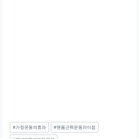
Post
#
가정운동의효과
#
맨몸근력운동의이점
Tags: